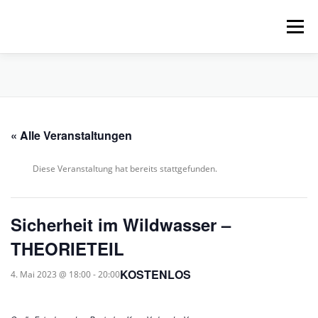
Zum
Inhalt
Menü
springen
HOME
ÜBER UNS
SCHNUPPERPADDELN
« Alle Veranstaltungen
VERLEIH, TOUREN UND SUP
SERVICE
Diese Veranstaltung hat bereits stattgefunden.
VERANSTALTUNGEN
Sicherheit im Wildwasser –
THEORIETEIL
KOSTENLOS
4. Mai 2023 @ 18:00
-
20:00