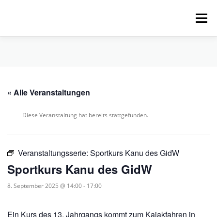
Zum
Inhalt
Menü
springen
HOME
ÜBER UNS
SCHNUPPERPADDELN
« Alle Veranstaltungen
VERLEIH, TOUREN UND SUP
SERVICE
Diese Veranstaltung hat bereits stattgefunden.
VERANSTALTUNGEN
Veranstaltungsserie:
Sportkurs Kanu des GidW
Sportkurs Kanu des GidW
8. September 2025 @ 14:00
-
17:00
Ein Kurs des 13. Jahrgangs kommt zum Kajakfahren in