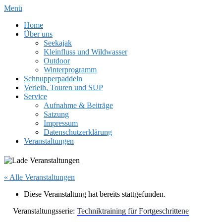
Zum
Menü
Inhalt
Home
springen
Über uns
Seekajak
Kleinfluss und Wildwasser
Outdoor
Winterprogramm
Schnupperpaddeln
Verleih, Touren und SUP
Service
Aufnahme & Beiträge
Satzung
Impressum
Datenschutzerklärung
Veranstaltungen
« Alle Veranstaltungen
Diese Veranstaltung hat bereits stattgefunden.
Veranstaltungsserie:
Techniktraining für Fortgeschrittene