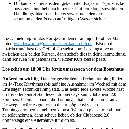
Du kannst sicher aus dem gekenterten Kajak mit Spritzdecke
aussteigen und beherrscht bei der Partnerrettung sowohl den
Handlungsablauf des Retters sowie auch den der
schwimmenden Person auf ruhigem Wasser sicher.
Die Anmeldung für das Fortgeschrittenentraining erfolgt per Mail
unter:
wanderwartin@osnabruecker-kanu-club.de
. Bist du dir
unsicher und hast das Gefühl, du stehst vom Leistungsniveau
zwischen den beiden Kursen, dann scheib dies in deine Anmeldung,
dann schauen wir gemeinsam, welcher Kurs besser passt.
Los geht’s um 18:00 Uhr fertig umgezogen vor dem Bootshaus.
Außerdem wichtig
: Das Fortgeschrittenen-Techniktraining findet
im 14-Tage Rhythmus (bis auf eine Ausnahme) im Wechsel mit dem
Ernsteiger-Techniktraining statt. Das heißt, jede zweite Woche hast
du frei oder kannst stattdessen donnerstags zum Clubabend 2.0
kommen. Ebenfalls bauen die Trainingsinhalte aufeinander auf.
Deswegen wäre es gut, wenn du an möglichst vielen
Trainingsterminen teilnehmen kannst. Wenn du planst, nur ab und
zu teilzunehmen, dann schaue lieber, ob der Clubabend 2.0
donnerstags eine Alternative für dich ist.