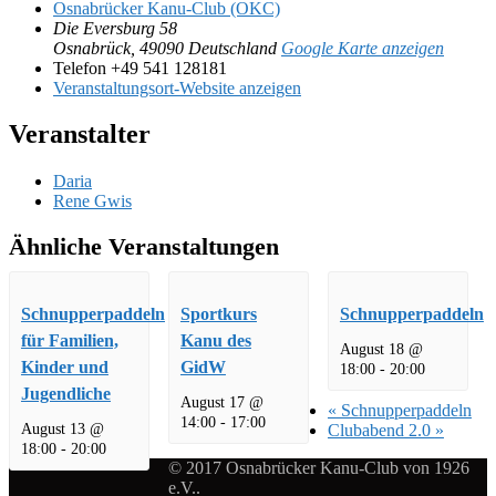
Osnabrücker Kanu-Club (OKC)
Die Eversburg 58
Osnabrück
,
49090
Deutschland
Google Karte anzeigen
Telefon
+49 541 128181
Veranstaltungsort-Website anzeigen
Veranstalter
Daria
Rene Gwis
Ähnliche Veranstaltungen
Schnupperpaddeln
Sportkurs
Schnupperpaddeln
für Familien,
Kanu des
August 18 @
Kinder und
GidW
18:00
-
20:00
Jugendliche
August 17 @
«
Schnupperpaddeln
14:00
-
17:00
August 13 @
Clubabend 2.0
»
18:00
-
20:00
© 2017 Osnabrücker Kanu-Club von 1926
e.V..