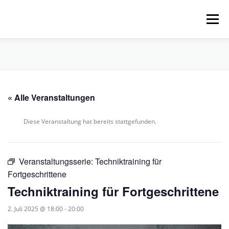
Zum
Inhalt
Menü
springen
HOME
ÜBER UNS
SCHNUPPERPADDELN
« Alle Veranstaltungen
VERLEIH, TOUREN UND SUP
SERVICE
Diese Veranstaltung hat bereits stattgefunden.
VERANSTALTUNGEN
Veranstaltungsserie:
Techniktraining für
Fortgeschrittene
Techniktraining für Fortgeschrittene
2. Juli 2025 @ 18:00
-
20:00