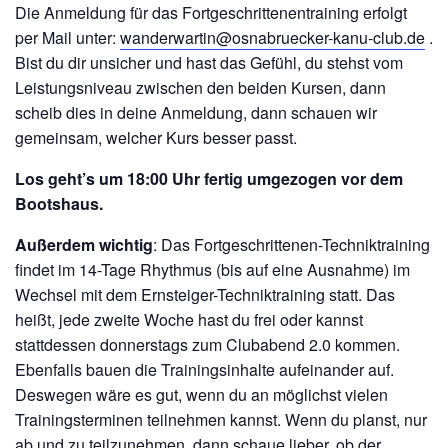
Die Anmeldung für das Fortgeschrittenentraining erfolgt
per Mail unter:
wanderwartin@osnabruecker-kanu-club.de
.
Bist du dir unsicher und hast das Gefühl, du stehst vom
Leistungsniveau zwischen den beiden Kursen, dann
scheib dies in deine Anmeldung, dann schauen wir
gemeinsam, welcher Kurs besser passt.
Los geht’s um 18:00 Uhr fertig umgezogen vor dem
Bootshaus.
Außerdem wichtig
: Das Fortgeschrittenen-Techniktraining
findet im 14-Tage Rhythmus (bis auf eine Ausnahme) im
Wechsel mit dem Ernsteiger-Techniktraining statt. Das
heißt, jede zweite Woche hast du frei oder kannst
stattdessen donnerstags zum Clubabend 2.0 kommen.
Ebenfalls bauen die Trainingsinhalte aufeinander auf.
Deswegen wäre es gut, wenn du an möglichst vielen
Trainingsterminen teilnehmen kannst. Wenn du planst, nur
ab und zu teilzunehmen, dann schaue lieber, ob der