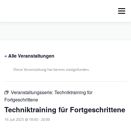
Zum
Inhalt
Menü
springen
HOME
ÜBER UNS
SCHNUPPERPADDELN
« Alle Veranstaltungen
VERLEIH, TOUREN UND SUP
SERVICE
Diese Veranstaltung hat bereits stattgefunden.
VERANSTALTUNGEN
Veranstaltungsserie:
Techniktraining für
Fortgeschrittene
Techniktraining für Fortgeschrittene
16. Juli 2025 @ 18:00
-
20:00