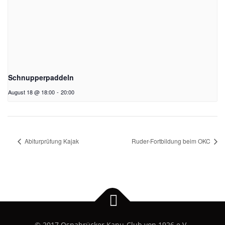
Schnupperpaddeln
August 18 @ 18:00
-
20:00
Abiturprüfung Kajak
Ruder-Fortbildung beim OKC
© 2017 Osnabrücker Kanu-Club von 1926 e.V..