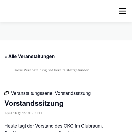
Zum
Inhalt
Menü
springen
HOME
ÜBER UNS
SCHNUPPERPADDELN
« Alle Veranstaltungen
VERLEIH, TOUREN UND SUP
SERVICE
Diese Veranstaltung hat bereits stattgefunden.
VERANSTALTUNGEN
Veranstaltungsserie:
Vorstandssitzung
Vorstandssitzung
April 16 @ 19:30
-
22:00
Heute tagt der Vorstand des OKC im Clubraum.