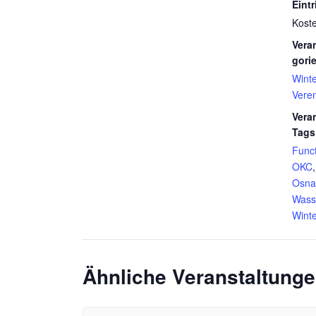
Eintri
Kost
Vera
gorie
Winte
Vere
Vera
Tags
Funct
OKC
Osna
Wass
Winte
Ähnliche Veranstaltung