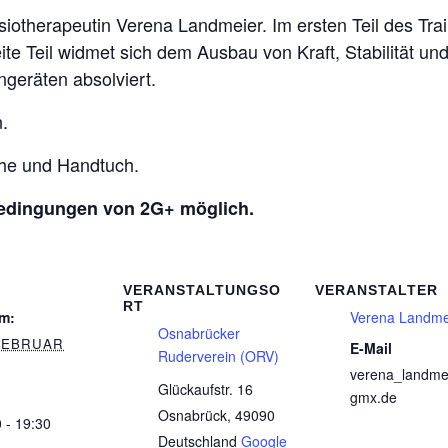
iotherapeutin Verena Landmeier. Im ersten Teil des Trai
te Teil widmet sich dem Ausbau von Kraft, Stabilität u
geräten absolviert.
n.
he und Handtuch.
edingungen von 2G+ möglich.
VERANSTALTUNGSO
VERANSTALTER
RT
m:
Verena Landme
Osnabrücker
 FEBRUAR
E-Mail
Ruderverein (ORV)
verena_landm
Glückaufstr. 16
gmx.de
Osnabrück
,
49090
 - 19:30
Deutschland
Google