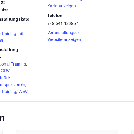
tt:
Karte anzeigen
enlos
Telefon
nstaltungskate
+49 541 122957
:
Veranstaltungsort-
rtraining mit
Website anzeigen
na
nstaltung-
:
ional Training
,
,
ORV
,
brück
,
ersportverein
,
rtraining
,
WSV
en