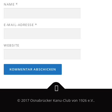
NAME
*
E-MAIL-ADRESSE
*
WEBSITE
© 2017 Osnabrücker Kanu-Club von 1926 e.V..