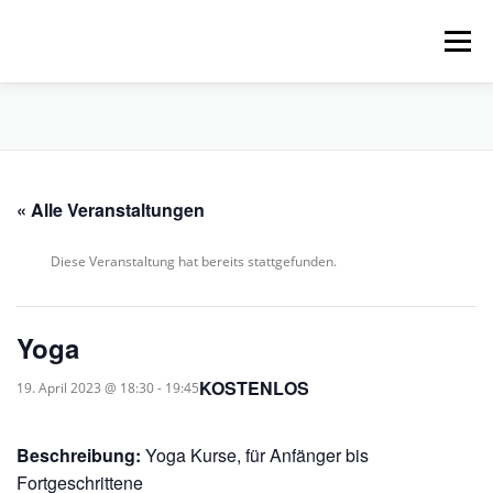
Zum
Inhalt
Menü
springen
HOME
ÜBER UNS
SCHNUPPERPADDELN
« Alle Veranstaltungen
VERLEIH, TOUREN UND SUP
SERVICE
Diese Veranstaltung hat bereits stattgefunden.
VERANSTALTUNGEN
Yoga
KOSTENLOS
19. April 2023 @ 18:30
-
19:45
Beschreibung:
Yoga Kurse, für Anfänger bis
Fortgeschrittene