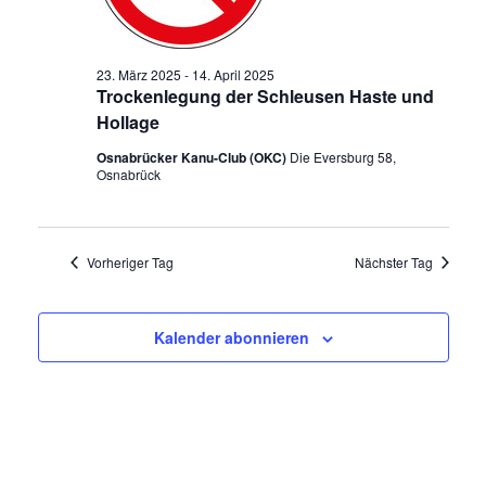
l
n
t
g
t
A
a
u
23. März 2025
-
14. April 2025
n
Trockenlegung der Schleusen Haste und
s
n
l
i
Hollage
g
c
t
e
Osnabrücker Kanu-Club (OKC)
Die Eversburg 58,
h
Osnabrück
t
n
u
e
S
n
n
u
-
N
Vorheriger Tag
Nächster Tag
c
g
a
h
v
e
i
e
Kalender abonnieren
g
n
u
a
n
t
f
i
d
o
ü
A
n
n
r