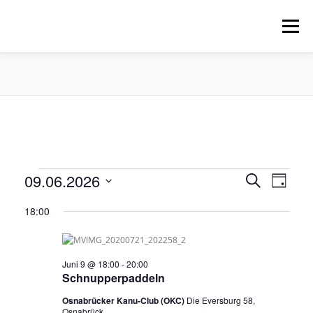
Zum
Inhalt
Menü
springen
HOME
ÜBER UNS
SCHNUPPERPADDELN
VERLEIH, TOUREN UND SUP
SERVICE
V
V
09.06.2026
V
Suche
VERANSTALTUNGEN
Tag
e
e
Datum
e
r
18:00
wählen.
r
a
r
n
a
s
n
a
t
Juni 9 @ 18:00
-
20:00
s
a
Schnupperpaddeln
n
l
t
t
Osnabrücker Kanu-Club (OKC)
Die Eversburg 58,
a
s
u
Osnabrück