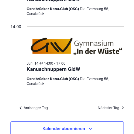
l
n
t
Osnabrücker Kanu-Club (OKC)
Die Eversburg 58,
g
t
Osnabrück
A
a
u
n
14:00
s
n
l
i
g
c
t
e
h
t
n
u
e
S
n
n
Juni 14 @ 14:00
-
17:00
u
-
Kanuschnuppern GidW
N
c
g
a
Osnabrücker Kanu-Club (OKC)
Die Eversburg 58,
h
v
Osnabrück
e
i
e
g
n
u
a
n
t
f
Vorheriger Tag
Nächster Tag
i
d
o
ü
A
n
n
Kalender abonnieren
r