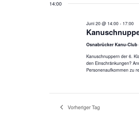
a
wählen.
14:00
s
n
t
Juni 20 @ 14:00
-
17:00
Kanuschnupp
s
a
l
Osnabrücker Kanu-Club
t
t
Kanuschnuppern der 6. Kl
a
den Einschränkungen? Anm
u
Personenaufkommen zu rech
l
n
g
t
e
Vorheriger Tag
u
n
S
n