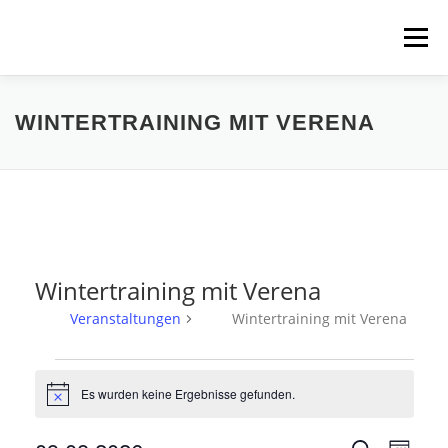
Zum
Inhalt
Menü
springen
HOME
ÜBER UNS
SCHNUPPERPADDELN
WINTERTRAINING MIT VERENA
VERLEIH, TOUREN UND SUP
SERVICE
VERANSTALTUNGEN
Wintertraining mit Verena
Veranstaltungen
Wintertraining mit Verena
V
e
Es wurden keine Ergebnisse gefunden.
Hinweis
r
V
V