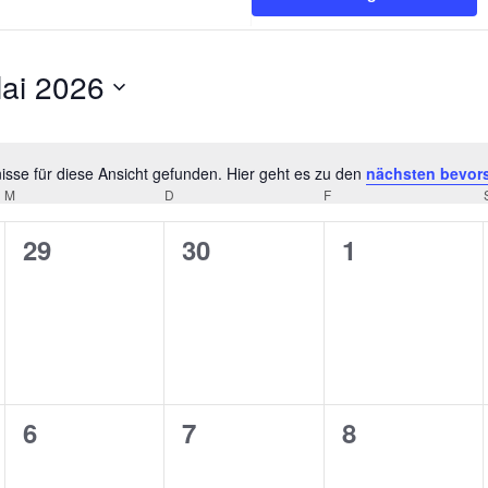
ai 2026
tum
hlen.
sse für diese Ansicht gefunden. Hier geht es zu den
nächsten bevor
Hinweis
M
MITTWOCH
D
DONNERSTAG
F
FREITAG
0
0
0
29
30
1
ungen,
Veranstaltungen,
Veranstaltungen,
Veranstaltu
0
0
0
6
7
8
ungen,
Veranstaltungen,
Veranstaltungen,
Veranstaltu