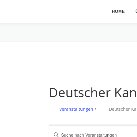
Zum
Inhalt
HOME
springen
Deutscher Ka
Veranstaltungen
Deutscher K
V
V
Bitte