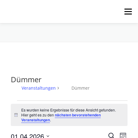
Zum
Inhalt
Menü
springen
HOME
ÜBER UNS
SCHNUPPERPADDELN
VERLEIH, TOUREN UND SUP
SERVICE
Dümmer
VERANSTALTUNGEN
Veranstaltungen
Dümmer
V
Es wurden keine Ergebnisse für diese Ansicht gefunden.
e
Hier geht es zu den
nächsten bevorstehenden
Hinweis
r
Veranstaltungen
.
a
V
01.04.2026
V
n
Suche