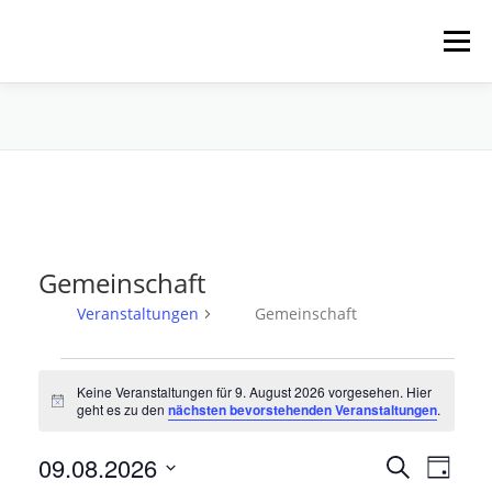
Zum
Inhalt
Menü
springen
HOME
ÜBER UNS
SCHNUPPERPADDELN
VERLEIH, TOUREN UND SUP
SERVICE
Gemeinschaft
VERANSTALTUNGEN
Veranstaltungen
Gemeinschaft
V
Keine Veranstaltungen für 9. August 2026 vorgesehen. Hier
e
Hinweis
geht es zu den
nächsten bevorstehenden Veranstaltungen
.
r
a
V
09.08.2026
V
Suche
Tag
e
n