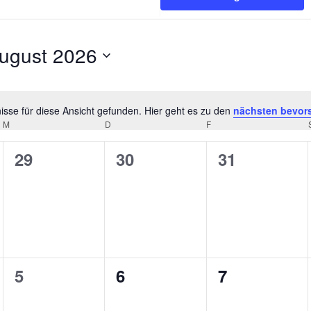
ugust 2026
tum
hlen.
sse für diese Ansicht gefunden. Hier geht es zu den
nächsten bevor
Hinweis
M
MITTWOCH
D
DONNERSTAG
F
FREITAG
0
0
0
29
30
31
ungen,
Veranstaltungen,
Veranstaltungen,
Veranstaltu
0
0
0
5
6
7
ungen,
Veranstaltungen,
Veranstaltungen,
Veranstaltu