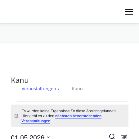
Zum
Inhalt
Menü
springen
HOME
ÜBER UNS
SCHNUPPERPADDELN
VERLEIH, TOUREN UND SUP
SERVICE
Kanu
VERANSTALTUNGEN
Veranstaltungen
Kanu
V
Es wurden keine Ergebnisse für diese Ansicht gefunden.
e
Hier geht es zu den
nächsten bevorstehenden
Hinweis
r
Veranstaltungen
.
a
V
01.05.2026
V
n
Suche