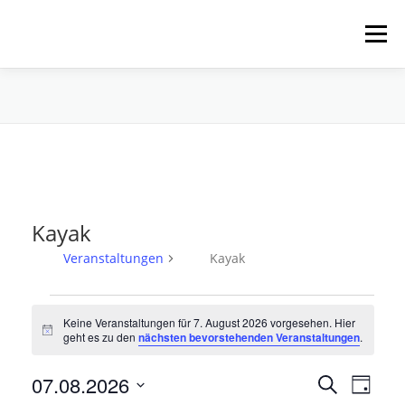
Zum
Inhalt
Menü
springen
HOME
ÜBER UNS
SCHNUPPERPADDELN
VERLEIH, TOUREN UND SUP
SERVICE
Kayak
VERANSTALTUNGEN
Veranstaltungen
Kayak
V
Keine Veranstaltungen für 7. August 2026 vorgesehen. Hier
e
Hinweis
geht es zu den
nächsten bevorstehenden Veranstaltungen
.
r
a
V
07.08.2026
V
Suche
Tag
e
n