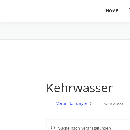
Zum
Inhalt
HOME
springen
Kehrwasser
Veranstaltungen
Kehrwasser
V
V
Bitte