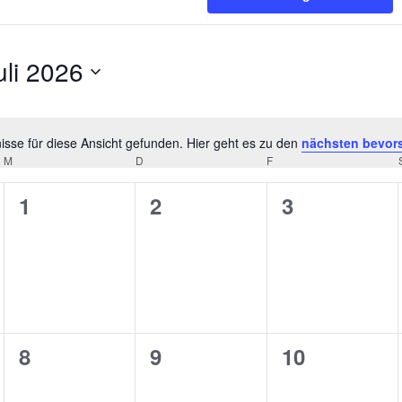
uli 2026
tum
hlen.
sse für diese Ansicht gefunden. Hier geht es zu den
nächsten bevor
Hinweis
M
MITTWOCH
D
DONNERSTAG
F
FREITAG
0
0
0
1
2
3
ungen,
Veranstaltungen,
Veranstaltungen,
Veranstaltu
0
0
0
8
9
10
ungen,
Veranstaltungen,
Veranstaltungen,
Veranstaltu