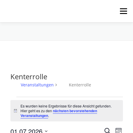
Zum
Inhalt
Menü
springen
HOME
ÜBER UNS
SCHNUPPERPADDELN
VERLEIH, TOUREN UND SUP
SERVICE
Kenterrolle
VERANSTALTUNGEN
Veranstaltungen
Kenterrolle
V
Es wurden keine Ergebnisse für diese Ansicht gefunden.
e
Hier geht es zu den
nächsten bevorstehenden
Hinweis
r
Veranstaltungen
.
a
V
01.07.2026
V
n
Suche