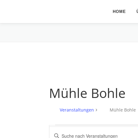
Zum
Inhalt
HOME
springen
Mühle Bohle
Veranstaltungen
Mühle Bohle
V
V
Bitte