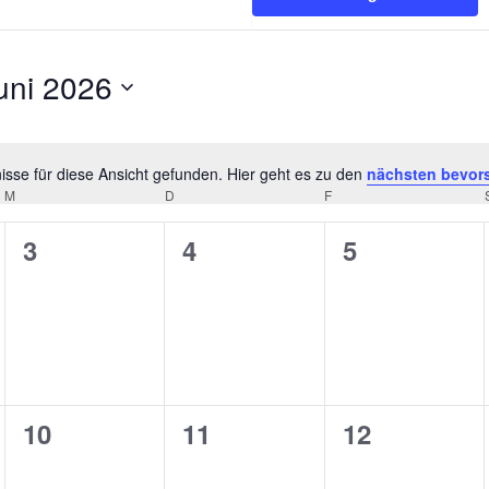
uni 2026
tum
hlen.
sse für diese Ansicht gefunden. Hier geht es zu den
nächsten bevor
Hinweis
M
MITTWOCH
D
DONNERSTAG
F
FREITAG
0
0
0
3
4
5
ungen,
Veranstaltungen,
Veranstaltungen,
Veranstaltu
0
0
0
10
11
12
ungen,
Veranstaltungen,
Veranstaltungen,
Veranstaltu