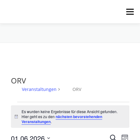
Zum
Inhalt
Menü
springen
HOME
ÜBER UNS
SCHNUPPERPADDELN
VERLEIH, TOUREN UND SUP
SERVICE
ORV
VERANSTALTUNGEN
Veranstaltungen
ORV
V
Es wurden keine Ergebnisse für diese Ansicht gefunden.
e
Hier geht es zu den
nächsten bevorstehenden
Hinweis
r
Veranstaltungen
.
a
V
01.06.2026
V
n
Suche