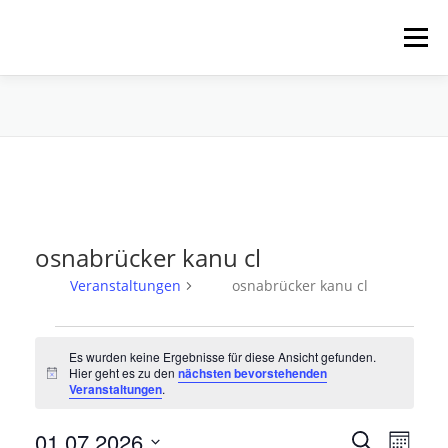
Zum
Inhalt
Menü
springen
HOME
ÜBER UNS
SCHNUPPERPADDELN
VERLEIH, TOUREN UND SUP
SERVICE
osnabrücker kanu cl
VERANSTALTUNGEN
Veranstaltungen
osnabrücker kanu cl
V
Es wurden keine Ergebnisse für diese Ansicht gefunden.
e
Hier geht es zu den
nächsten bevorstehenden
Hinweis
r
Veranstaltungen
.
a
V
01.07.2026
V
n
Suche