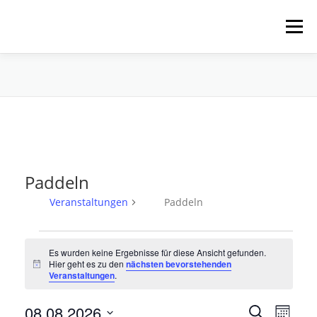
Zum
Inhalt
Menü
springen
HOME
ÜBER UNS
SCHNUPPERPADDELN
VERLEIH, TOUREN UND SUP
SERVICE
Paddeln
VERANSTALTUNGEN
Veranstaltungen
Paddeln
V
Es wurden keine Ergebnisse für diese Ansicht gefunden.
e
Hier geht es zu den
nächsten bevorstehenden
Hinweis
r
Veranstaltungen
.
a
V
08.08.2026
V
n
Suche