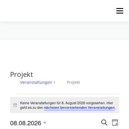
Zum
Inhalt
Menü
springen
HOME
ÜBER UNS
SCHNUPPERPADDELN
VERLEIH, TOUREN UND SUP
SERVICE
Projekt
VERANSTALTUNGEN
Veranstaltungen
Projekt
V
Keine Veranstaltungen für 8. August 2026 vorgesehen. Hier
e
Hinweis
geht es zu den
nächsten bevorstehenden Veranstaltungen
.
r
a
V
08.08.2026
V
Suche
Tag
e
n