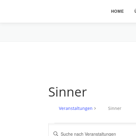
Zum
Inhalt
HOME
springen
Sinner
Veranstaltungen
Sinner
V
V
Bitte