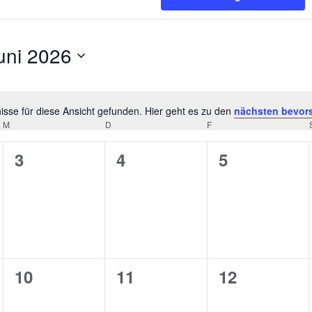
uni 2026
tum
hlen.
sse für diese Ansicht gefunden. Hier geht es zu den
nächsten bevor
Hinweis
M
MITTWOCH
D
DONNERSTAG
F
FREITAG
0
0
0
3
4
5
ungen,
Veranstaltungen,
Veranstaltungen,
Veranstaltu
0
0
0
10
11
12
ungen,
Veranstaltungen,
Veranstaltungen,
Veranstaltu