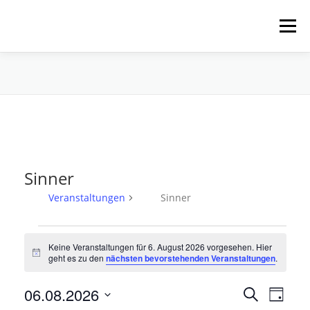
Zum
Inhalt
Menü
springen
HOME
ÜBER UNS
SCHNUPPERPADDELN
VERLEIH, TOUREN UND SUP
SERVICE
Sinner
VERANSTALTUNGEN
Veranstaltungen
Sinner
V
Keine Veranstaltungen für 6. August 2026 vorgesehen. Hier
e
Hinweis
geht es zu den
nächsten bevorstehenden Veranstaltungen
.
r
a
V
06.08.2026
V
Suche
Tag
e
n