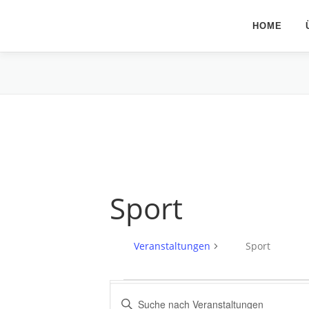
Zum
Inhalt
HOME
springen
Sport
Veranstaltungen
Sport
V
V
Bitte