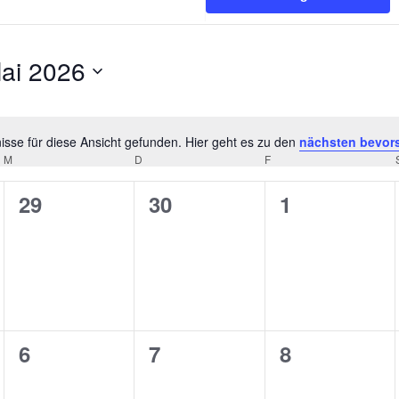
ai 2026
tum
hlen.
sse für diese Ansicht gefunden. Hier geht es zu den
nächsten bevor
Hinweis
M
MITTWOCH
D
DONNERSTAG
F
FREITAG
0
0
0
29
30
1
ungen,
Veranstaltungen,
Veranstaltungen,
Veranstaltu
0
0
0
6
7
8
ungen,
Veranstaltungen,
Veranstaltungen,
Veranstaltu