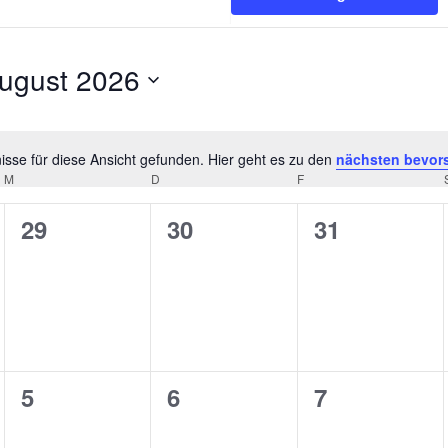
ugust 2026
tum
hlen.
sse für diese Ansicht gefunden. Hier geht es zu den
nächsten bevor
Hinweis
M
MITTWOCH
D
DONNERSTAG
F
FREITAG
0
0
0
29
30
31
ungen,
Veranstaltungen,
Veranstaltungen,
Veranstaltu
0
0
0
5
6
7
ungen,
Veranstaltungen,
Veranstaltungen,
Veranstaltu