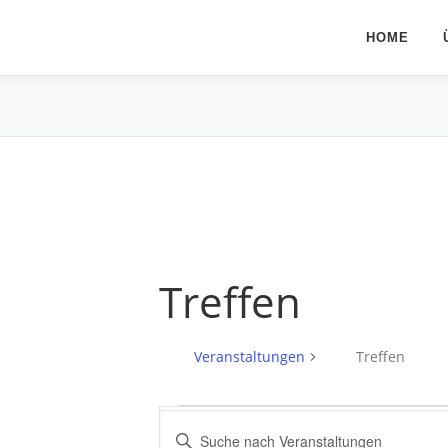
Zum
Inhalt
HOME
springen
Treffen
Veranstaltungen
Treffen
V
V
Bitte