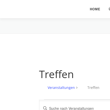
Zum
Inhalt
HOME
springen
Treffen
Veranstaltungen
Treffen
V
V
Bitte