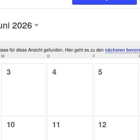
uni 2026
tum
hlen.
sse für diese Ansicht gefunden. Hier geht es zu den
nächsten bevor
Hinweis
M
MITTWOCH
D
DONNERSTAG
F
FREITAG
0
0
0
3
4
5
ungen,
Veranstaltungen,
Veranstaltungen,
Veranstaltu
0
0
0
10
11
12
ungen,
Veranstaltungen,
Veranstaltungen,
Veranstaltu