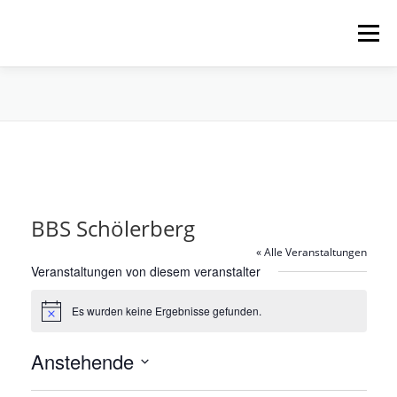
Zum
Inhalt
Menü
springen
HOME
ÜBER UNS
SCHNUPPERPADDELN
VERLEIH, TOUREN UND SUP
SERVICE
BBS Schölerberg
VERANSTALTUNGEN
« Alle Veranstaltungen
Veranstaltungen von diesem veranstalter
Es wurden keine Ergebnisse gefunden.
Hinweis
Anstehende
Datum