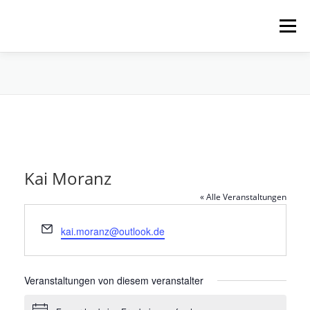
Zum
Inhalt
Menü
springen
HOME
ÜBER UNS
SCHNUPPERPADDELN
VERLEIH, TOUREN UND SUP
SERVICE
Kai Moranz
VERANSTALTUNGEN
« Alle Veranstaltungen
Email
kai.moranz@outlook.de
Veranstaltungen von diesem veranstalter