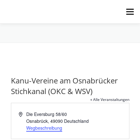
Zum
Inhalt
Menü
springen
HOME
ÜBER UNS
SCHNUPPERPADDELN
VERLEIH, TOUREN UND SUP
SERVICE
Kanu-Vereine am Osnabrücker
VERANSTALTUNGEN
Stichkanal (OKC & WSV)
« Alle Veranstaltungen
Adresse
Die Eversburg 58/60
Osnabrück
,
49090
Deutschland
Wegbeschreibung