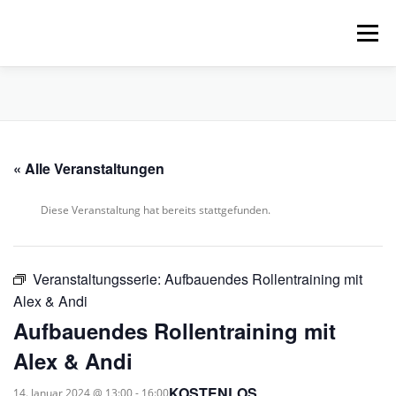
Zum
Inhalt
Menü
springen
HOME
ÜBER UNS
SCHNUPPERPADDELN
« Alle Veranstaltungen
VERLEIH, TOUREN UND SUP
SERVICE
Diese Veranstaltung hat bereits stattgefunden.
VERANSTALTUNGEN
Veranstaltungsserie:
Aufbauendes Rollentraining mit
Alex & Andi
Aufbauendes Rollentraining mit
Alex & Andi
KOSTENLOS
14. Januar 2024 @ 13:00
-
16:00