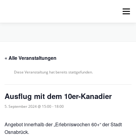
Zum
Inhalt
Menü
springen
HOME
ÜBER UNS
SCHNUPPERPADDELN
« Alle Veranstaltungen
VERLEIH, TOUREN UND SUP
SERVICE
Diese Veranstaltung hat bereits stattgefunden.
VERANSTALTUNGEN
Ausflug mit dem 10er-Kanadier
5. September 2024 @ 15:00
-
18:00
Angebot innerhalb der „Erlebniswochen 60+“ der Stadt
Osnabrück.