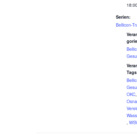
18:00
Serien:
Bellicon-Tr
Vera
gori
Belli
Gesu
Vera
Tags
Belli
Gesu
OKC
Osna
Verei
Wass
,
WS