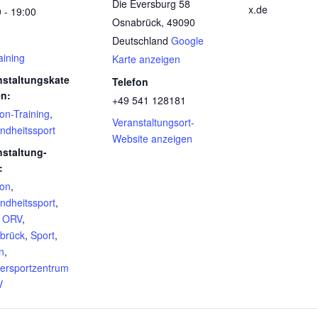
Die Eversburg 58
x.de
 - 19:00
Osnabrück
,
49090
Deutschland
Google
aining
Karte anzeigen
nstaltungskate
Telefon
en:
+49 541 128181
con-Training
,
Veranstaltungsort-
ndheitssport
Website anzeigen
nstaltung-
:
con
,
ndheitssport
,
,
ORV
,
brück
,
Sport
,
n
,
ersportzentrum
V