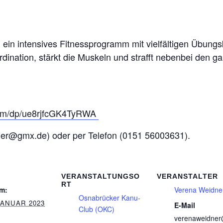
m ein intensives Fitnessprogramm mit vielfältigen Übun
rdination, stärkt die Muskeln und strafft nebenbei den g
com/dp/ue8rjfcGK4TyRWA
ner@gmx.de) oder per Telefon (0151 56003631).
VERANSTALTUNGSO
VERANSTALTER
RT
m:
Verena Weidne
Osnabrücker Kanu-
JANUAR 2023
E-Mail
Club (OKC)
verenaweidne