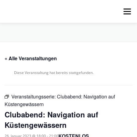
Zum
Inhalt
Menü
springen
HOME
ÜBER UNS
SCHNUPPERPADDELN
« Alle Veranstaltungen
VERLEIH, TOUREN UND SUP
SERVICE
Diese Veranstaltung hat bereits stattgefunden.
VERANSTALTUNGEN
Veranstaltungsserie:
Clubabend: Navigation auf
Küstengewässern
Clubabend: Navigation auf
Küstengewässern
KOSTENLOS
26. Januar 2023 @ 18:00
-
21:00