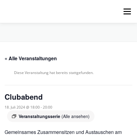
Zum
Inhalt
Menü
springen
HOME
ÜBER UNS
SCHNUPPERPADDELN
« Alle Veranstaltungen
VERLEIH, TOUREN UND SUP
SERVICE
Diese Veranstaltung hat bereits stattgefunden.
VERANSTALTUNGEN
Clubabend
18. Juli 2024 @ 18:00
-
20:00
Veranstaltungsserie
(Alle ansehen)
Gemeinsames Zusammensitzen und Austauschen am