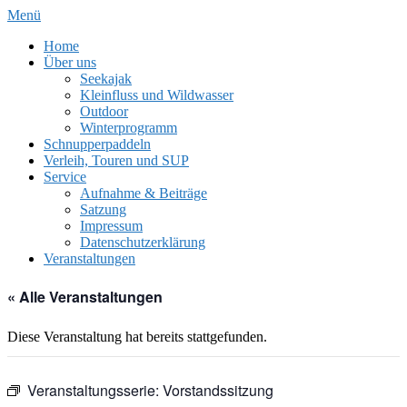
Zum
Menü
Inhalt
Home
springen
Über uns
Seekajak
Kleinfluss und Wildwasser
Outdoor
Winterprogramm
Schnupperpaddeln
Verleih, Touren und SUP
Service
Aufnahme & Beiträge
Satzung
Impressum
Datenschutzerklärung
Veranstaltungen
« Alle Veranstaltungen
Diese Veranstaltung hat bereits stattgefunden.
Veranstaltungsserie:
Vorstandssitzung