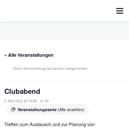
Zum
Inhalt
Menü
springen
HOME
ÜBER UNS
SCHNUPPERPADDELN
« Alle Veranstaltungen
VERLEIH, TOUREN UND SUP
SERVICE
Diese Veranstaltung hat bereits stattgefunden.
VERANSTALTUNGEN
Clubabend
5. Mai 2022 @ 19:00
-
21:30
Veranstaltungsserie
(Alle ansehen)
Treffen zum Austausch und zur Planung von