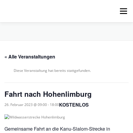
Zum
Inhalt
Menü
springen
HOME
ÜBER UNS
SCHNUPPERPADDELN
« Alle Veranstaltungen
VERLEIH, TOUREN UND SUP
SERVICE
Diese Veranstaltung hat bereits stattgefunden.
VERANSTALTUNGEN
Fahrt nach Hohenlimburg
KOSTENLOS
26. Februar 2023 @ 09:00
-
18:00
Gemeinsame Fahrt an die Kanu-Slalom-Strecke in