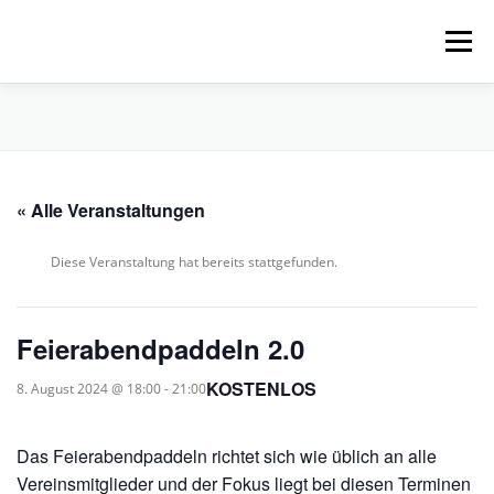
Zum
Inhalt
Menü
springen
HOME
ÜBER UNS
SCHNUPPERPADDELN
« Alle Veranstaltungen
VERLEIH, TOUREN UND SUP
SERVICE
Diese Veranstaltung hat bereits stattgefunden.
VERANSTALTUNGEN
Feierabendpaddeln 2.0
KOSTENLOS
8. August 2024 @ 18:00
-
21:00
Das Feierabendpaddeln richtet sich wie üblich an alle
Vereinsmitglieder und der Fokus liegt bei diesen Terminen