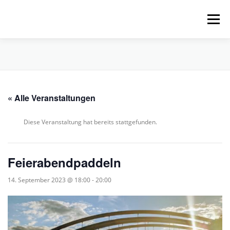
Zum
Inhalt
Menü
springen
HOME
ÜBER UNS
SCHNUPPERPADDELN
« Alle Veranstaltungen
VERLEIH, TOUREN UND SUP
SERVICE
Diese Veranstaltung hat bereits stattgefunden.
VERANSTALTUNGEN
Feierabendpaddeln
14. September 2023 @ 18:00
-
20:00