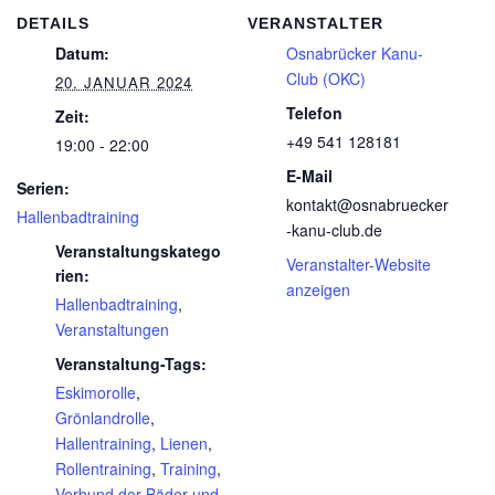
DETAILS
VERANSTALTER
Datum:
Osnabrücker Kanu-
Club (OKC)
20. JANUAR 2024
Telefon
Zeit:
+49 541 128181
19:00 - 22:00
E-Mail
Serien:
kontakt@osnabruecker
Hallenbadtraining
-kanu-club.de
Veranstaltungskatego
Veranstalter-Website
rien:
anzeigen
Hallenbadtraining
,
Veranstaltungen
Veranstaltung-Tags:
Eskimorolle
,
Grönlandrolle
,
Hallentraining
,
Lienen
,
Rollentraining
,
Training
,
Verbund der Bäder und