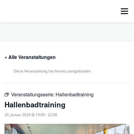
Zum
Inhalt
Menü
springen
HOME
ÜBER UNS
SCHNUPPERPADDELN
« Alle Veranstaltungen
VERLEIH, TOUREN UND SUP
SERVICE
Diese Veranstaltung hat bereits stattgefunden.
VERANSTALTUNGEN
Veranstaltungsserie:
Hallenbadtraining
Hallenbadtraining
20. Januar 2024 @ 19:00
-
22:00