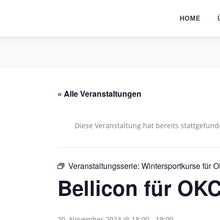
Zum
Inhalt
HOME
springen
« Alle Veranstaltungen
Diese Veranstaltung hat bereits stattgefund
Veranstaltungsserie:
Wintersportkurse für 
Bellicon für OK
20. November 2024 @ 18:00
-
19:00