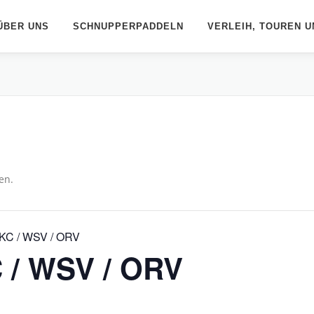
ÜBER UNS
SCHNUPPERPADDELN
VERLEIH, TOUREN U
en.
OKC / WSV / ORV
C / WSV / ORV