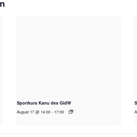
en
Sportkurs Kanu des GidW
S
August 17 @ 14:00
-
17:00
A