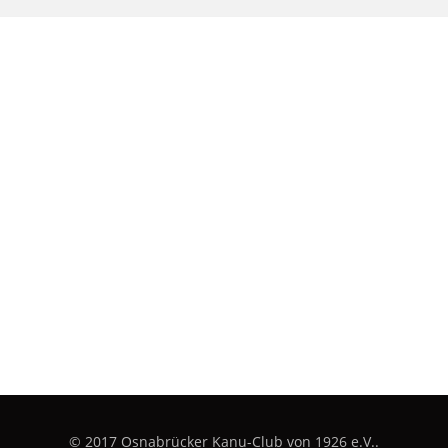
© 2017 Osnabrücker Kanu-Club von 1926 e.V..