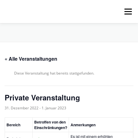
Zum
Inhalt
Menü
springen
HOME
ÜBER UNS
SCHNUPPERPADDELN
« Alle Veranstaltungen
VERLEIH, TOUREN UND SUP
SERVICE
Diese Veranstaltung hat bereits stattgefunden.
VERANSTALTUNGEN
Private Veranstaltung
31. Dezember 2022
-
1. Januar 2023
Betroffen von den
Bereich
Anmerkungen
Einschränkungen?
Es ist mit einem erhöhten