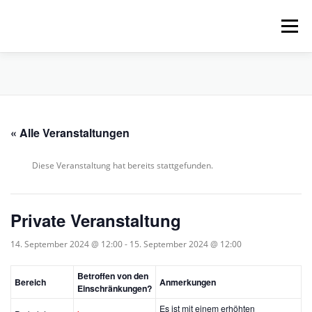
Zum
Inhalt
Menü
springen
HOME
ÜBER UNS
SCHNUPPERPADDELN
« Alle Veranstaltungen
VERLEIH, TOUREN UND SUP
SERVICE
Diese Veranstaltung hat bereits stattgefunden.
VERANSTALTUNGEN
Private Veranstaltung
14. September 2024 @ 12:00
-
15. September 2024 @ 12:00
Betroffen von den
Bereich
Anmerkungen
Einschränkungen?
Es ist mit einem erhöhten