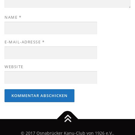
NAME
*
E-MAIL-ADRESSE
*
WEBSITE
© 2017 Osnabrücker Kanu-Club von 1926 e.V..