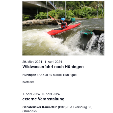
a
a
s
n
n
t
s
s
a
l
t
t
t
a
a
u
l
l
n
g
t
t
A
u
u
n
n
s
n
i
g
g
29. März 2024
-
1. April 2024
c
e
e
Wildwasserfahrt nach Hüningen
h
t
n
n
Hüningen
1A Quai du Maroc, Huningue
e
f
S
n
Kostenlos
ü
u
-
N
r
c
1. April 2024
-
6. April 2024
a
1
externe Veranstaltung
h
v
.
i
e
Osnabrücker Kanu-Club (OKC)
Die Eversburg 58,
g
Osnabrück
A
u